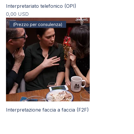
Interpretariato telefonico (OPI)
Prezzo
0,00 USD
(Prezzo per consulenza)
Interpretazione faccia a faccia (F2F)
Prezzo
0,00 USD
(Prezzo per consulenza)