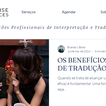
Serviços
Agendar
Sob
ções Profissionais de Interpretação e Tra
Brando J. Bond
14 de mai. de 2024
3 min de 
OS BENEFÍCIO
DE TRADUÇÃO
Quando se trata de alcançar 
eficaz é fundamental. Uma fo
seja...