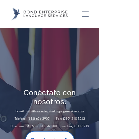
Conéctate con
nosotros:
E-mail:
info@bondenterpriselanguageservices.com
Telefono:
(614) 636-2905
Fax:
(380) 210-1542
Dirección: 341 S 3rd St Suite 100, Columbus, OH 43215