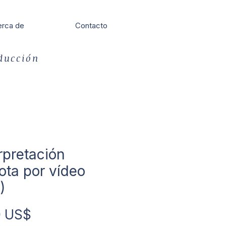
rca de
Contacto
aducción
rpretación
ota por vídeo
)
Precio
0 US$